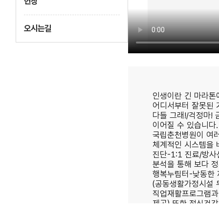
헌장
오시는길