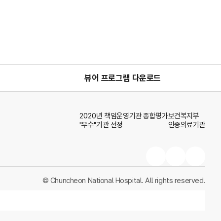
한글뷰어프로그램
pdf뷰어프로
ppt뷰
뷰어 프로그램 다운로드
2020년 책임운영기관 종합평가
보건복지부
"우수"기관 선정
인증의료기관
국립춘천병원
국립춘천병원
국립춘천병
페이스북
블로그
인스타그램
© Chuncheon National Hospital. All rights reserved.