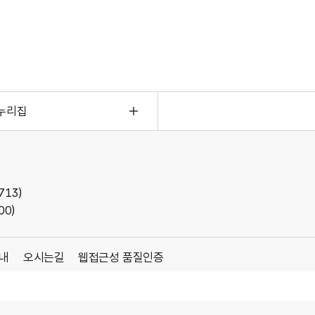
누리집
13)
00)
내
오시는길
웹접근성 품질인증