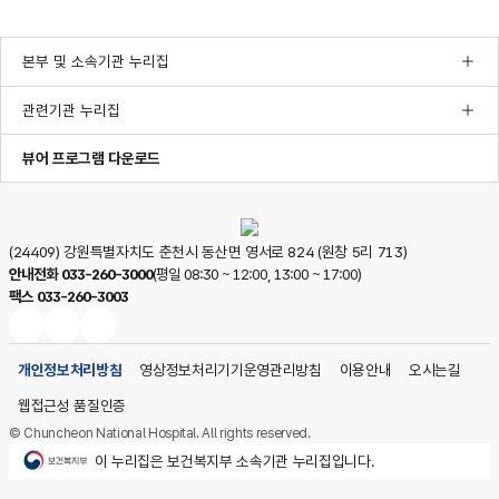
본부 및 소속기관 누리집
관련기관 누리집
한글뷰어프로그램다운로드
pdf뷰어프로그램다운로드
ppt뷰어프로그램다운로드
뷰어 프로그램 다운로드
(24409) 강원특별자치도 춘천시 동산면 영서로 824 (원창 5리 713)
안내전화
033-260-3000
(평일 08:30 ~ 12:00, 13:00 ~ 17:00)
팩스
033-260-3003
국립춘천병원
국립춘천병원
국립춘천병원
페이스북
블로그
인스타그램
개인정보처리방침
영상정보처리기기운영관리방침
이용안내
오시는길
웹접근성 품질인증
© Chuncheon National Hospital. All rights reserved.
보건복지부
이 누리집은 보건복지부 소속기관 누리집입니다.