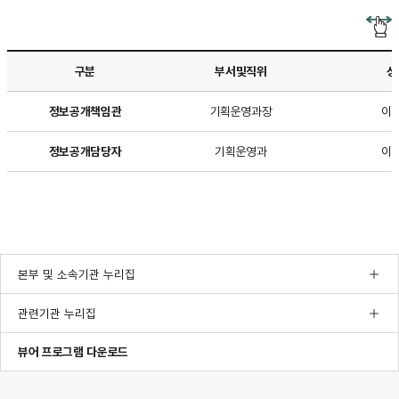
구분
부서및직위
성
정보공개책임관과
정보공개책임관
기획운영과장
이
정보공개담당자의
부서및직위,
정보공개담당자
기획운영과
이
성명,
연락처에
대한
내용이
보여집니다.
본부 및 소속기관 누리집
관련기관 누리집
한글뷰어프로그램다운로드
pdf뷰어프로그램다운로드
ppt뷰어프로그램다운로드
뷰어 프로그램 다운로드