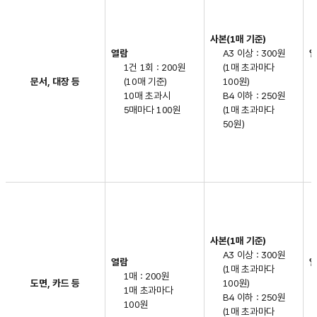
공개대상별
수수료
-
사본(1매 기준)
수수료
열람
A3 이상 : 300원
공개대상별
1건 1회 : 200원
(1매 초과마다
공개방법
문서, 대장 등
(10매 기준)
100원)
및
10매 초과시
B4 이하 : 250원
수수료
5매마다 100원
(1매 초과마다
(원본의
50원)
열람/
신청,
원본의
사본
(출력물)/
복제물/
인화물,
전자파일의
사본(1매 기준)
열람신청,
A3 이상 : 300원
전자파일의
열람
(1매 초과마다
사본
1매 : 200원
도면, 카드 등
100원)
(출력물)/
1매 초과마다
B4 이하 : 250원
복제물)
100원
(1매 초과마다
를