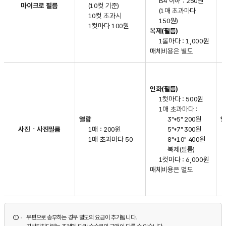
B4 이하 : 250원
마이크로 필름
(10컷 기준)
(1매 초과마다
10컷 초과시
150원)
1컷마다 100원
복제(필름)
1롤마다 : 1,000원
매체비용은 별도
인화(필름)
1컷마다 : 500원
1매 초과마다 :
열람
3"*5" 200원
사진ㆍ사진필름
1매 : 200원
5"*7" 300원
1매 초과마다 50
8"*10" 400원
복제(필름)
1컷마다 : 6,000원
매체비용은 별도
우편으로 송부하는 경우 별도의 요금이 추가됩니다.