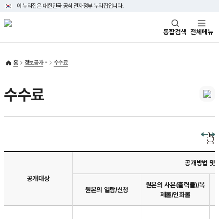
이 누리집은 대한민국 공식 전자정부 누리집입니다.
태극기
통합검색
전체메뉴
홈
정보공개
수수료
수수료
공개방법 및
공개대상
원본의 사본(출력물)/복
원본의 열람/신청
제물/인화물
수수료